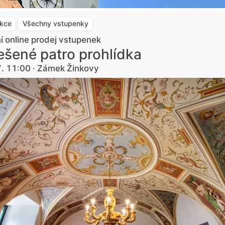
akce
Všechny vstupenky
ní online prodej vstupenek
šené patro prohlídka
7. 11:00 · Zámek Žinkovy