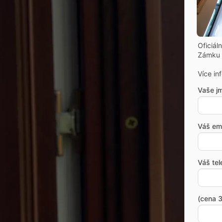
Oficiál
Zámku 
Více in
Vaše j
Váš ema
Váš tel
(cena 3