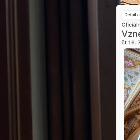
Detail 
Oficiál
Vzne
čt 16. 