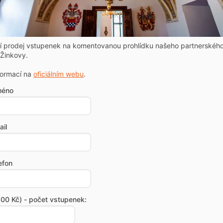
ní prodej vstupenek na komentovanou prohlídku našeho partnerskéh
Žinkovy.
formací na
oficiálním webu
.
méno
il
efon
00 Kč) - počet vstupenek: