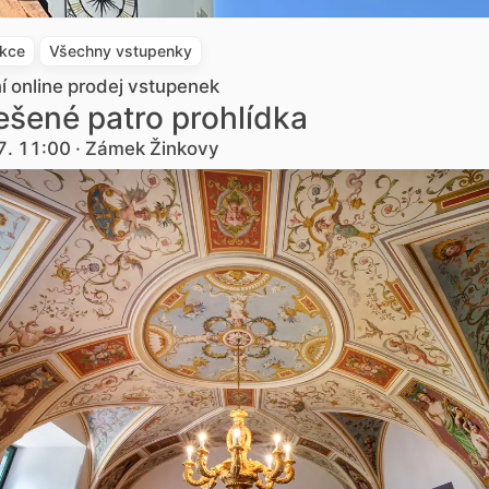
akce
Všechny vstupenky
ní online prodej vstupenek
šené patro prohlídka
7. 11:00 · Zámek Žinkovy