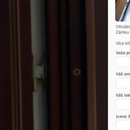
Oficiál
Zámku 
Více in
Vaše j
Váš ema
Váš tel
(cena 3