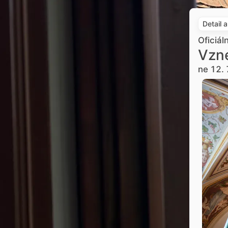
Detail 
Oficiál
Vzne
ne 12. 