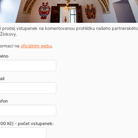
ní prodej vstupenek na komentovanou prohlídku našeho partnerskéh
Žinkovy.
formací na
oficiálním webu
.
méno
il
efon
00 Kč) - počet vstupenek: