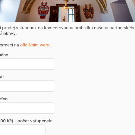
ní prodej vstupenek na komentovanou prohlídku našeho partnerskéh
Žinkovy.
formací na
oficiálním webu
.
méno
il
efon
00 Kč) - počet vstupenek: