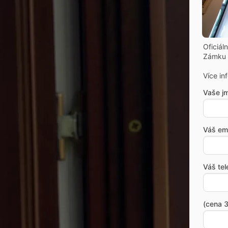
Oficiál
Zámku 
Více in
Vaše j
Váš ema
Váš tel
(cena 3