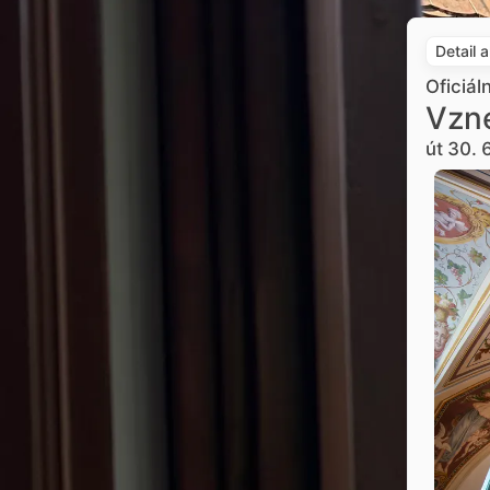
Detail 
Oficiál
Vzne
út 30. 