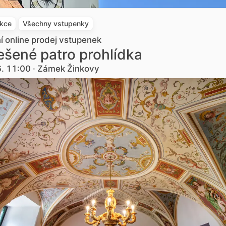
akce
Všechny vstupenky
ní online prodej vstupenek
šené patro prohlídka
6. 11:00 · Zámek Žinkovy