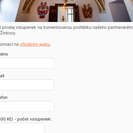
ní prodej vstupenek na komentovanou prohlídku našeho partnerskéh
Žinkovy.
formací na
oficiálním webu
.
méno
il
efon
00 Kč) - počet vstupenek: