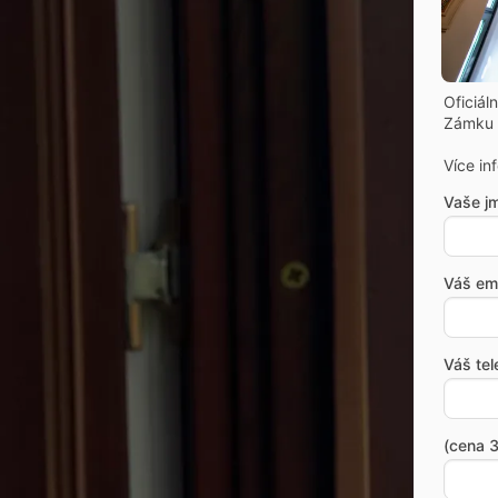
Oficiál
Zámku 
Více in
Vaše j
Váš ema
Váš tel
(cena 3