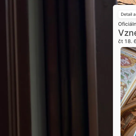
Detail 
Oficiál
Vzne
čt 18. 