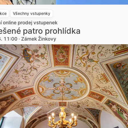
akce
Všechny vstupenky
ní online prodej vstupenek
šené patro prohlídka
6. 11:00 · Zámek Žinkovy