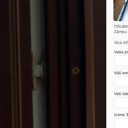
Oficiál
Zámku 
Více in
Vaše j
Váš ema
Váš tel
(cena 3