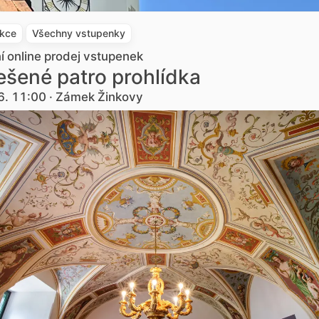
akce
Všechny vstupenky
ní online prodej vstupenek
šené patro prohlídka
6. 11:00 · Zámek Žinkovy