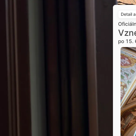
Detail 
Oficiál
Vzne
po 15. 