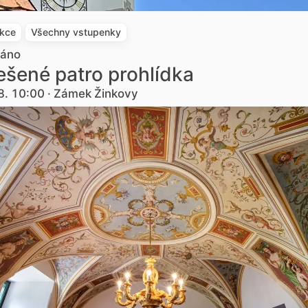
akce
Všechny vstupenky
dáno
šené patro prohlídka
8. 10:00 · Zámek Žinkovy