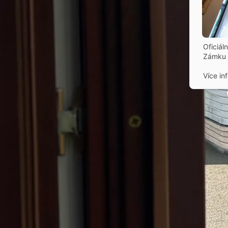
Oficiál
Zámku 
Více in