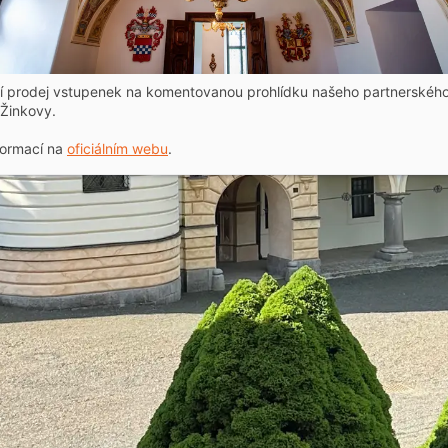
ní prodej vstupenek na komentovanou prohlídku našeho partnerskéh
Žinkovy.
formací na
oficiálním webu
.