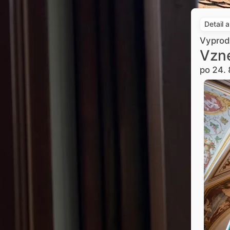
Detail 
Vypro
Vzne
po 24. 