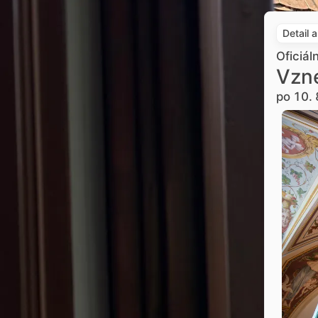
Detail 
Oficiál
Vzne
po 10. 