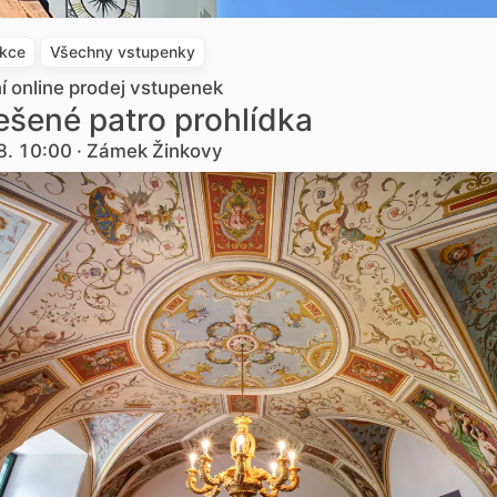
akce
Všechny vstupenky
ní online prodej vstupenek
šené patro prohlídka
8. 10:00 · Zámek Žinkovy