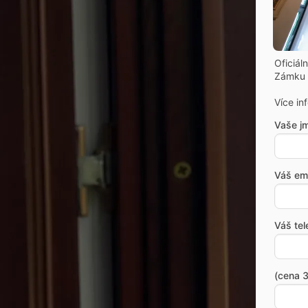
Oficiál
Zámku 
Více in
Vaše j
Váš ema
Váš tel
(cena 3