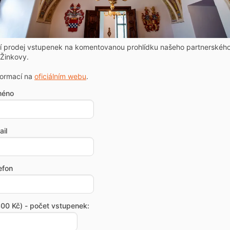
ní prodej vstupenek na komentovanou prohlídku našeho partnerskéh
Žinkovy.
formací na
oficiálním webu
.
méno
il
efon
00 Kč) - počet vstupenek: