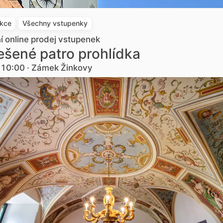
akce
Všechny vstupenky
ní online prodej vstupenek
šené patro prohlídka
. 10:00 · Zámek Žinkovy