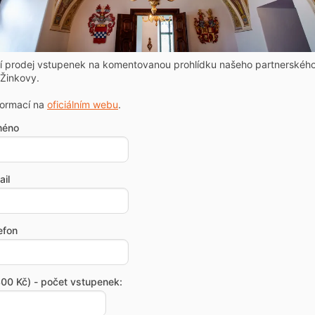
ní prodej vstupenek na komentovanou prohlídku našeho partnerskéh
Žinkovy.
formací na
oficiálním webu
.
méno
il
efon
00 Kč) - počet vstupenek: