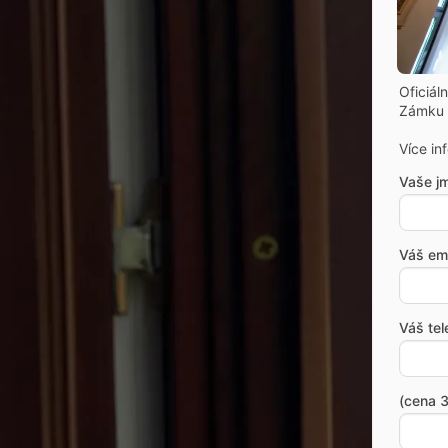
Oficiál
Zámku 
Více in
Vaše j
Váš ema
Váš tel
(cena 3