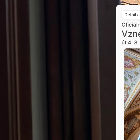
Detail 
Oficiál
Vzne
út 4. 8