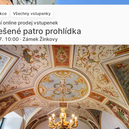
akce
Všechny vstupenky
ní online prodej vstupenek
šené patro prohlídka
7. 10:00 · Zámek Žinkovy