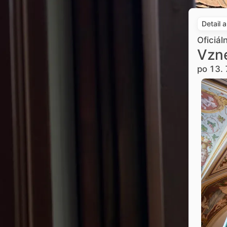
Detail 
Oficiál
Vzne
po 13. 