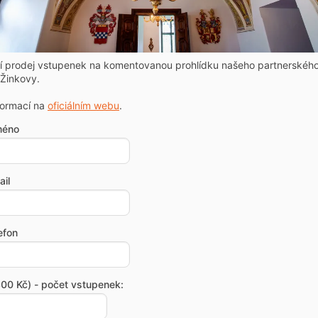
ní prodej vstupenek na komentovanou prohlídku našeho partnerskéh
Žinkovy.
formací na
oficiálním webu
.
méno
il
efon
00 Kč) - počet vstupenek: