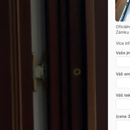
Oficiál
Zámku 
Více in
Vaše j
Váš ema
Váš tel
(cena 3