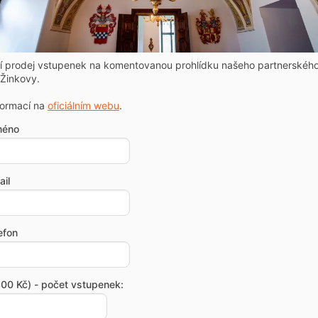
ní prodej vstupenek na komentovanou prohlídku našeho partnerskéh
Žinkovy.
formací na
oficiálním webu
.
méno
il
efon
00 Kč) - počet vstupenek: