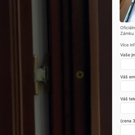
Oficiál
Zámku 
Více in
Vaše j
Váš ema
Váš tel
(cena 3