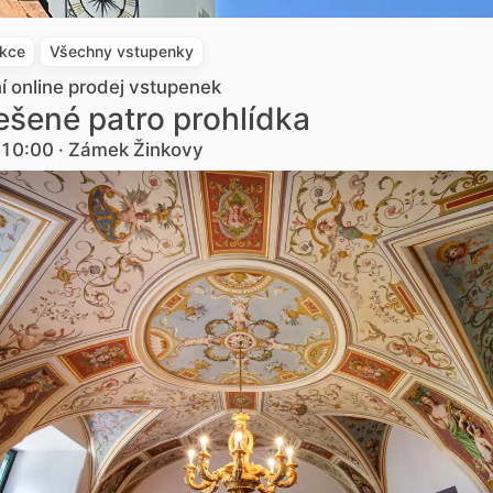
akce
Všechny vstupenky
ní online prodej vstupenek
šené patro prohlídka
. 10:00 · Zámek Žinkovy