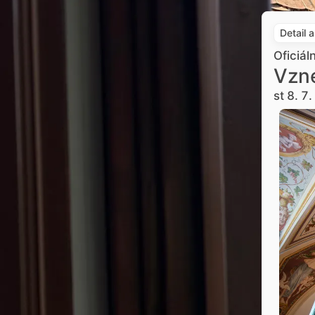
Detail 
Oficiál
Vzne
st 8. 7