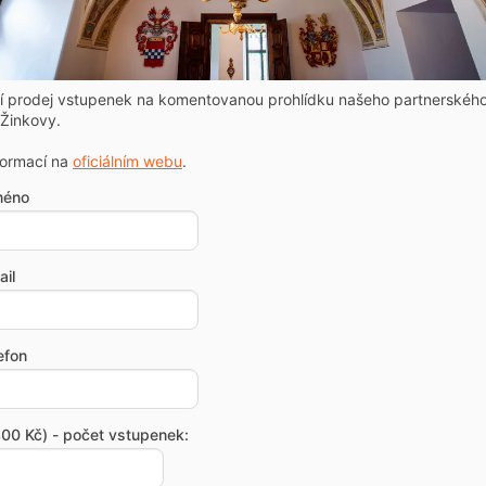
ní prodej vstupenek na komentovanou prohlídku našeho partnerskéh
Žinkovy.
formací na
oficiálním webu
.
méno
il
efon
00 Kč) - počet vstupenek: