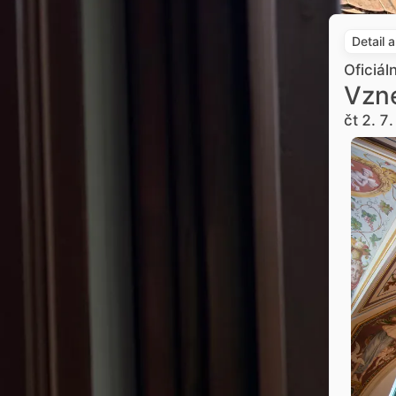
Detail 
Oficiál
Vzne
čt 2. 7