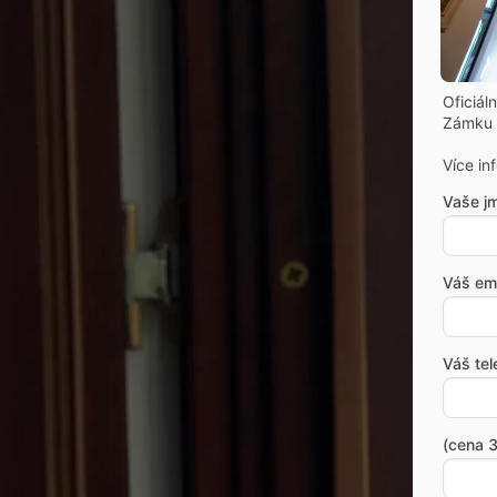
Oficiál
Zámku 
Více in
Vaše j
Váš ema
Váš tel
(cena 3