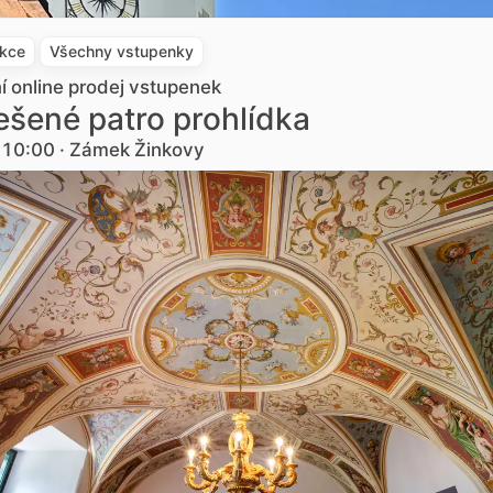
akce
Všechny vstupenky
ní online prodej vstupenek
šené patro prohlídka
. 10:00 · Zámek Žinkovy