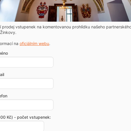
ní prodej vstupenek na komentovanou prohlídku našeho partnerskéh
Žinkovy.
formací na
oficiálním webu
.
méno
il
efon
00 Kč) - počet vstupenek: