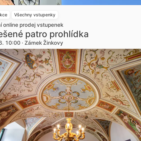
akce
Všechny vstupenky
ní online prodej vstupenek
šené patro prohlídka
6. 10:00 · Zámek Žinkovy