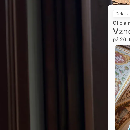
Detail 
Oficiál
Vzne
pá 26. 