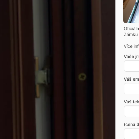
Oficiál
Zámku 
Více in
Vaše j
Váš ema
Váš tel
(cena 3