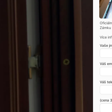
Oficiál
Zámku 
Více in
Vaše j
Váš ema
Váš tel
(cena 3