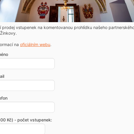
ní prodej vstupenek na komentovanou prohlídku našeho partnerskéh
Žinkovy.
formací na
oficiálním webu
.
méno
il
efon
00 Kč) - počet vstupenek: