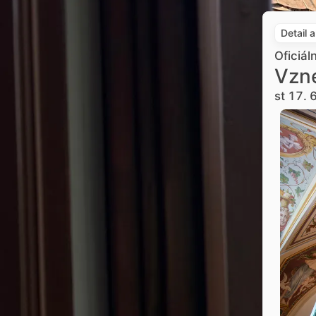
Detail 
Oficiál
Vzne
st 17. 