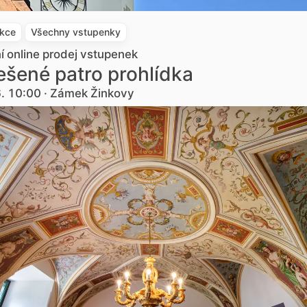
akce
Všechny vstupenky
ní online prodej vstupenek
šené patro prohlídka
6. 10:00 · Zámek Žinkovy