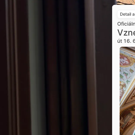
Detail 
Oficiál
Vzne
út 16. 