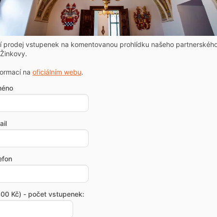
ní prodej vstupenek na komentovanou prohlídku našeho partnerskéh
Žinkovy.
formací na
oficiálním webu
.
méno
il
efon
00 Kč) - počet vstupenek: