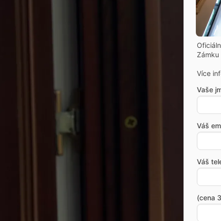
Oficiál
Zámku 
Více in
Vaše j
Váš ema
Váš tel
(cena 3