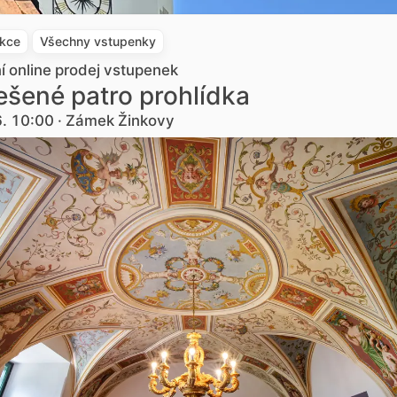
akce
Všechny vstupenky
ní online prodej vstupenek
šené patro prohlídka
6. 10:00 · Zámek Žinkovy