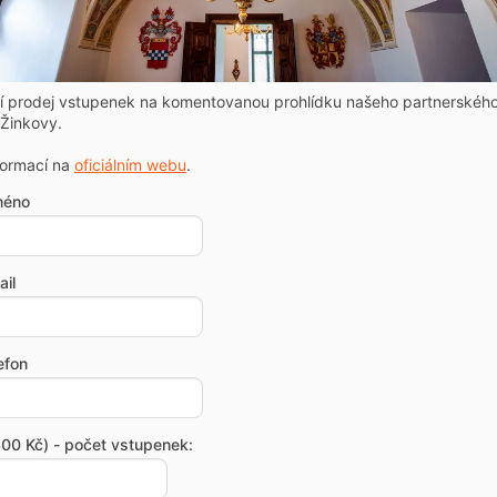
ní prodej vstupenek na komentovanou prohlídku našeho partnerskéh
Žinkovy.
formací na
oficiálním webu
.
méno
il
efon
00 Kč) - počet vstupenek: