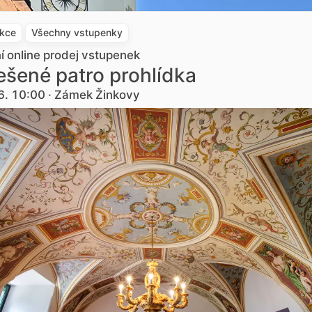
akce
Všechny vstupenky
ní online prodej vstupenek
šené patro prohlídka
6. 10:00 · Zámek Žinkovy