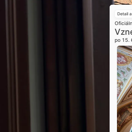
Detail 
Oficiál
Vzne
po 15. 