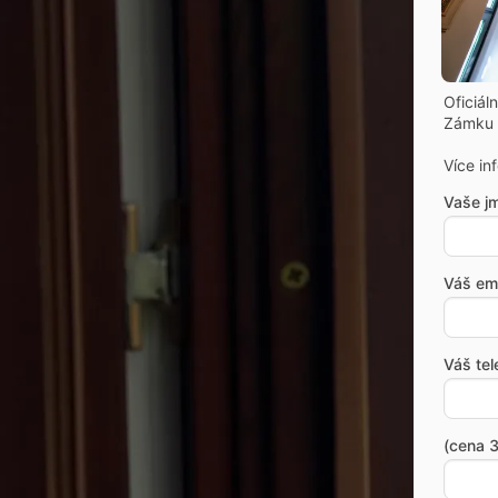
Oficiál
Zámku 
Více in
Vaše j
Váš ema
Váš tel
(cena 3