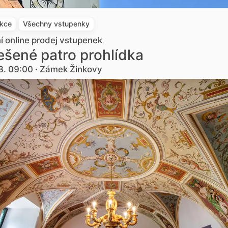
akce
Všechny vstupenky
ní online prodej vstupenek
šené patro prohlídka
8. 09:00 · Zámek Žinkovy