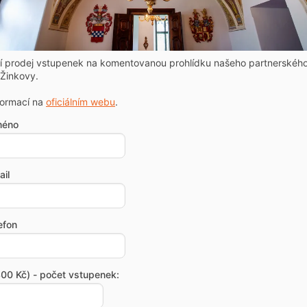
ní prodej vstupenek na komentovanou prohlídku našeho partnerskéh
Žinkovy.
formací na
oficiálním webu
.
méno
il
efon
00 Kč) - počet vstupenek: