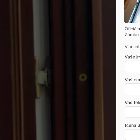
Oficiál
Zámku 
Více in
Vaše j
Váš ema
Váš tel
(cena 3