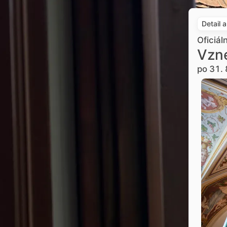
Detail 
Oficiál
Vzne
po 31. 