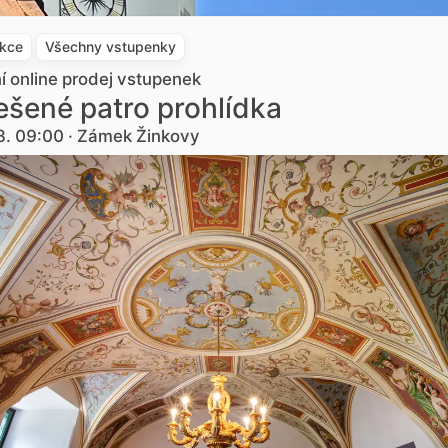
akce
Všechny vstupenky
ní online prodej vstupenek
šené patro prohlídka
8. 09:00 · Zámek Žinkovy