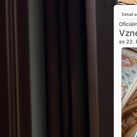
Detail 
Oficiál
Vzne
so 22. 