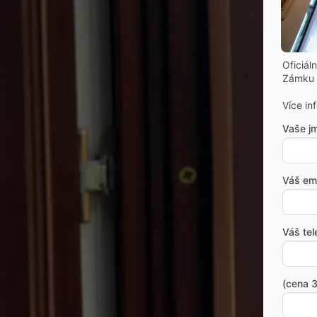
Oficiál
Zámku 
Více in
Vaše j
Váš ema
Váš tel
(cena 3