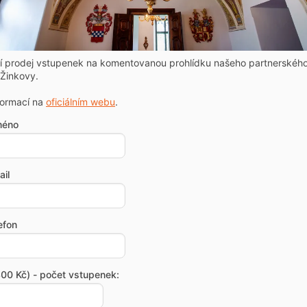
ní prodej vstupenek na komentovanou prohlídku našeho partnerskéh
Žinkovy.
formací na
oficiálním webu
.
méno
il
efon
00 Kč) - počet vstupenek: