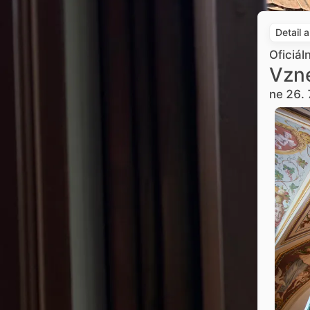
Detail 
Oficiál
Vzne
ne 26. 