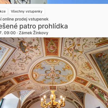
akce
Všechny vstupenky
ní online prodej vstupenek
šené patro prohlídka
7. 09:00 · Zámek Žinkovy