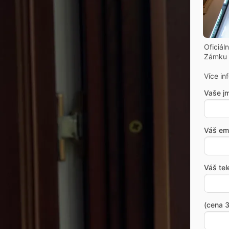
Oficiál
Zámku 
Více in
Vaše j
Váš ema
Váš tel
(cena 3