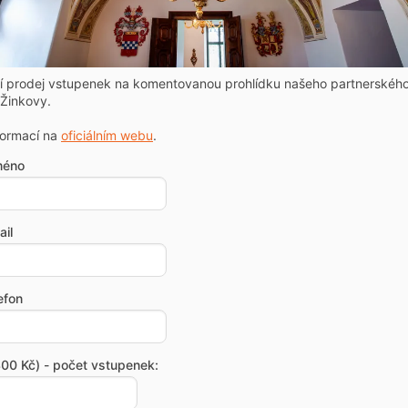
ní prodej vstupenek na komentovanou prohlídku našeho partnerskéh
Žinkovy.
formací na
oficiálním webu
.
méno
il
efon
00 Kč) - počet vstupenek: