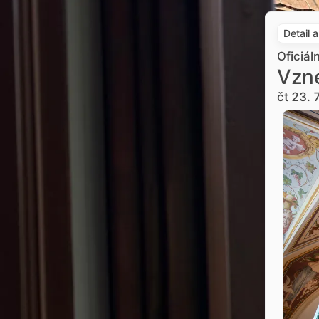
Detail 
Oficiál
Vzne
čt 23. 