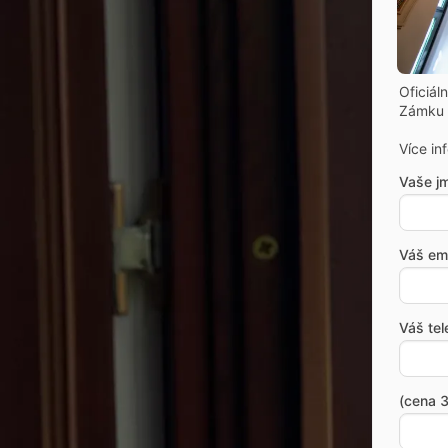
Oficiál
Zámku 
Více in
Vaše j
Váš ema
Váš tel
(cena 3