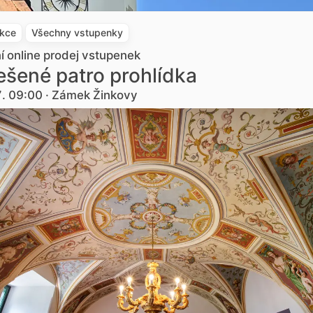
akce
Všechny vstupenky
ní online prodej vstupenek
šené patro prohlídka
7. 09:00 · Zámek Žinkovy