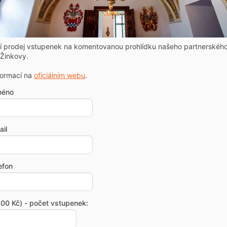
ní prodej vstupenek na komentovanou prohlídku našeho partnerskéh
Žinkovy.
formací na
oficiálním webu
.
méno
il
efon
00 Kč) - počet vstupenek: