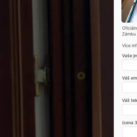
Oficiál
Zámku 
Více in
Vaše j
Váš ema
Váš tel
(cena 3