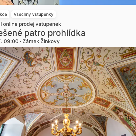
akce
Všechny vstupenky
ní online prodej vstupenek
šené patro prohlídka
7. 09:00 · Zámek Žinkovy