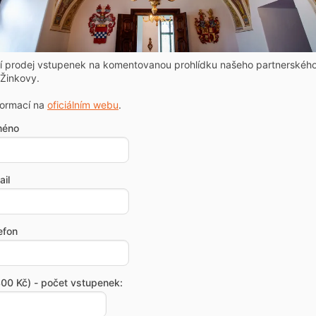
ní prodej vstupenek na komentovanou prohlídku našeho partnerskéh
Žinkovy.
formací na
oficiálním webu
.
méno
il
efon
00 Kč) - počet vstupenek: