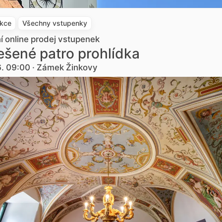
akce
Všechny vstupenky
ní online prodej vstupenek
šené patro prohlídka
6. 09:00 · Zámek Žinkovy