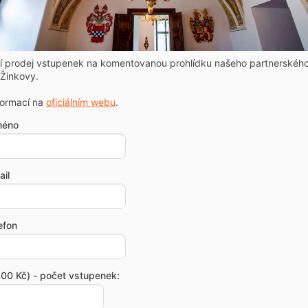
ní prodej vstupenek na komentovanou prohlídku našeho partnerskéh
Žinkovy.
formací na
oficiálním webu
.
méno
il
efon
00 Kč) - počet vstupenek: