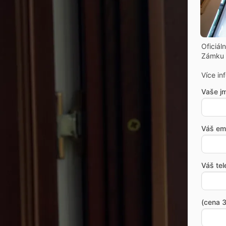
Oficiál
Zámku 
Více in
Vaše j
Váš ema
Váš tel
(cena 3