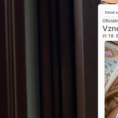
Detail 
Oficiál
Vzne
čt 18. 