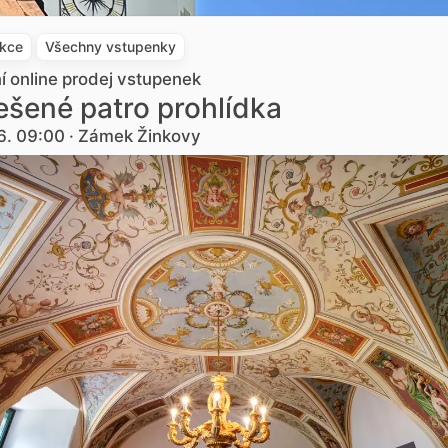
akce
Všechny vstupenky
ní online prodej vstupenek
šené patro prohlídka
6. 09:00 · Zámek Žinkovy