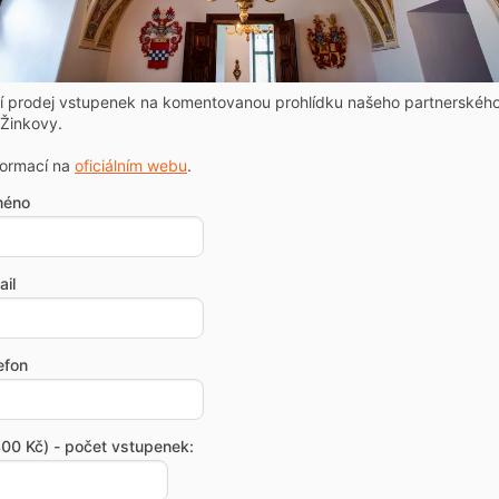
ní prodej vstupenek na komentovanou prohlídku našeho partnerskéh
Žinkovy.
formací na
oficiálním webu
.
méno
il
efon
00 Kč) - počet vstupenek: