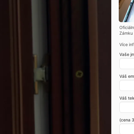
Oficiál
Zámku 
Více in
Vaše j
Váš ema
Váš tel
(cena 3