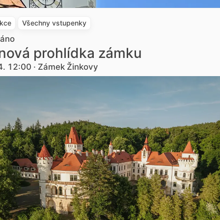
akce
Všechny vstupenky
dáno
nová prohlídka zámku
4. 12:00 · Zámek Žinkovy