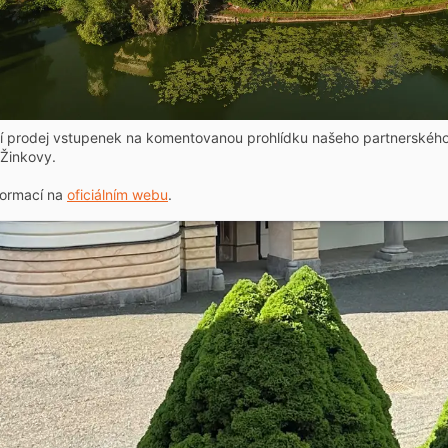
ní prodej vstupenek na komentovanou prohlídku našeho partnerskéh
Žinkovy.
formací na
oficiálním webu
.