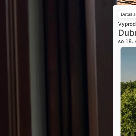
Detail 
Vypro
Dub
so 18. 