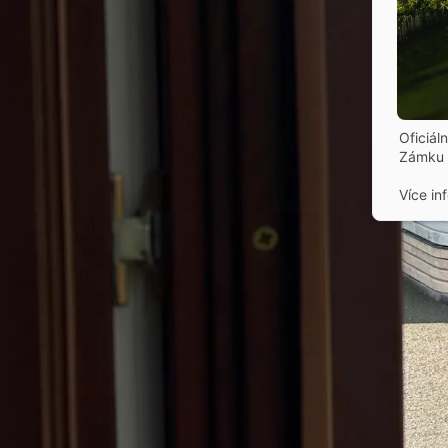
Oficiál
Zámku 
Více in