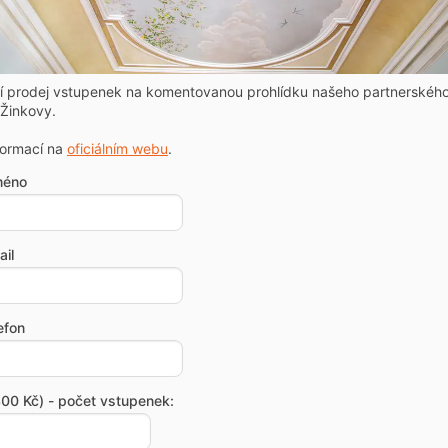
ní prodej vstupenek na komentovanou prohlídku našeho partnerskéh
Žinkovy.
formací na
oficiálním webu
.
méno
il
efon
00 Kč) - počet vstupenek: