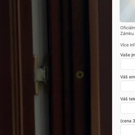
Oficiál
Zámku 
Více in
Vaše j
Váš ema
Váš tel
(cena 3