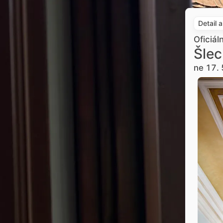
Detail 
Oficiál
Šlec
ne 17. 