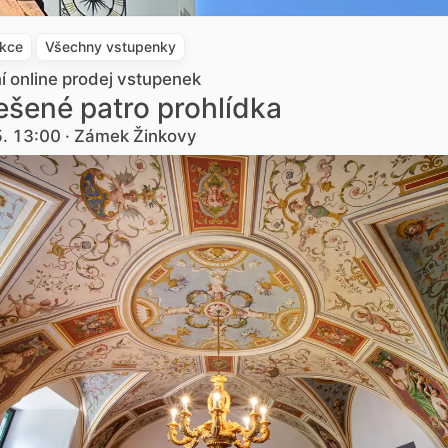
akce
Všechny vstupenky
ní online prodej vstupenek
šené patro prohlídka
5. 13:00 · Zámek Žinkovy