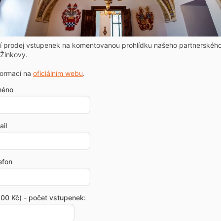
ní prodej vstupenek na komentovanou prohlídku našeho partnerskéh
Žinkovy.
formací na
oficiálním webu
.
méno
il
efon
00 Kč) - počet vstupenek: