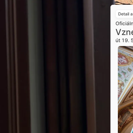
Detail 
Oficiál
Vzne
út 19. 