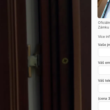
Oficiál
Zámku 
Více in
Vaše j
Váš ema
Váš tel
(cena 3