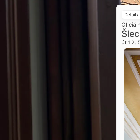
Detail 
Oficiál
Šlec
út 12. 