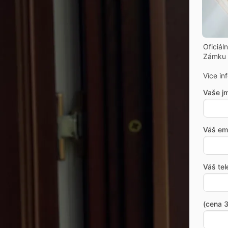
Oficiál
Zámku 
Více in
Vaše j
Váš ema
Váš tel
(cena 3