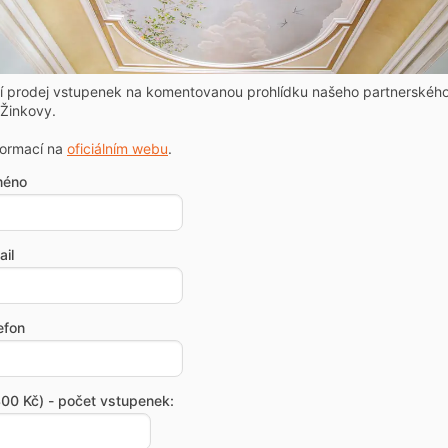
ní prodej vstupenek na komentovanou prohlídku našeho partnerskéh
Žinkovy.
formací na
oficiálním webu
.
méno
il
efon
00 Kč) - počet vstupenek: