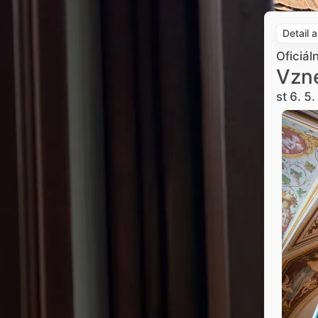
Detail 
Oficiál
Vzne
st 6. 5