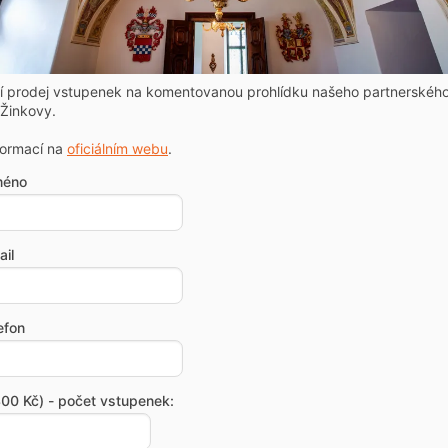
ní prodej vstupenek na komentovanou prohlídku našeho partnerskéh
Žinkovy.
formací na
oficiálním webu
.
méno
il
efon
00 Kč) - počet vstupenek: