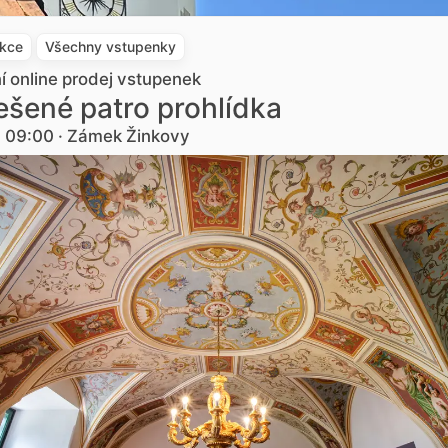
akce
Všechny vstupenky
ní online prodej vstupenek
šené patro prohlídka
. 09:00 · Zámek Žinkovy