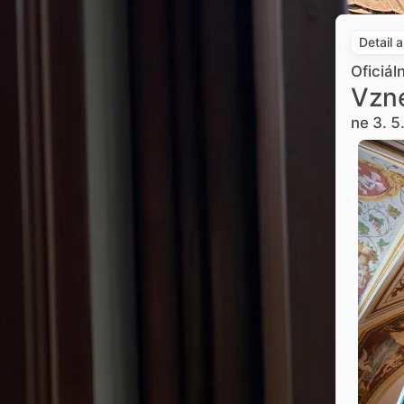
Detail 
Oficiál
Vzne
ne 3. 5