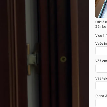
Oficiál
Zámku 
Více in
Vaše j
Váš ema
Váš tel
(cena 3