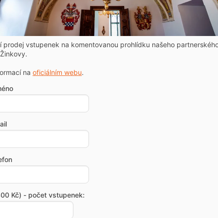
ní prodej vstupenek na komentovanou prohlídku našeho partnerskéh
Žinkovy.
formací na
oficiálním webu
.
méno
il
efon
00 Kč) - počet vstupenek: