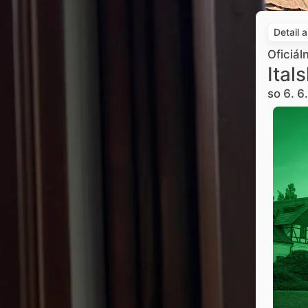
Detail 
Oficiál
Ital
so 6. 6