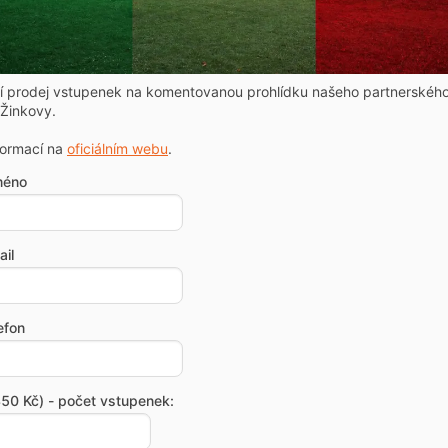
ní prodej vstupenek na komentovanou prohlídku našeho partnerskéh
Žinkovy.
formací na
oficiálním webu
.
méno
il
efon
50 Kč) - počet vstupenek: