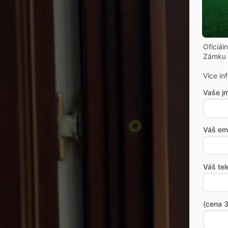
Oficiál
Zámku 
Více in
Vaše j
Váš ema
Váš tel
(cena 3