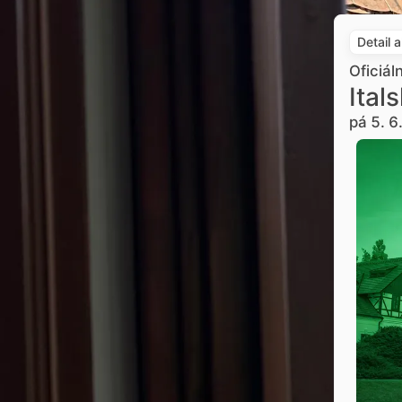
Detail 
Oficiál
Ital
pá 5. 6