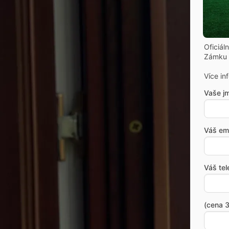
Oficiál
Zámku 
Více in
Vaše j
Váš ema
Váš tel
(cena 3