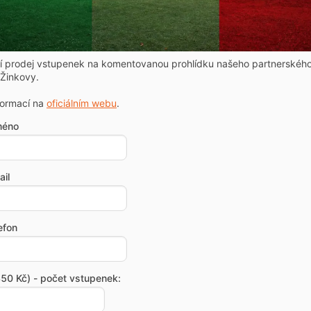
ní prodej vstupenek na komentovanou prohlídku našeho partnerskéh
Žinkovy.
formací na
oficiálním webu
.
méno
il
efon
50 Kč) - počet vstupenek: