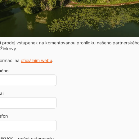
ní prodej vstupenek na komentovanou prohlídku našeho partnerskéh
Žinkovy.
formací na
oficiálním webu
.
méno
il
efon
50 Kč) - počet vstupenek: