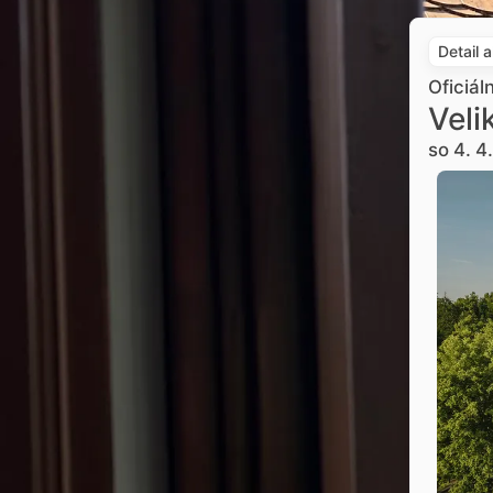
Detail 
Oficiál
Veli
so 4. 4