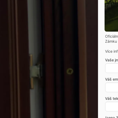
Oficiál
Zámku 
Více in
Vaše j
Váš ema
Váš tel
(cena 3