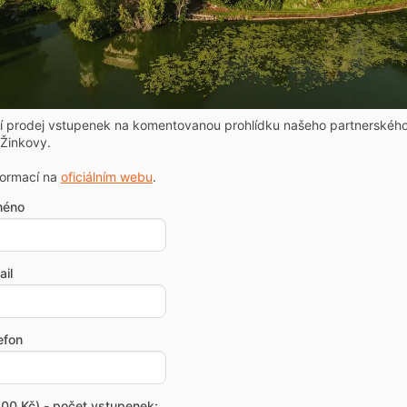
ní prodej vstupenek na komentovanou prohlídku našeho partnerskéh
Žinkovy.
formací na
oficiálním webu
.
méno
il
efon
00 Kč) - počet vstupenek: