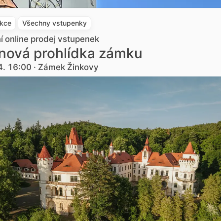
akce
Všechny vstupenky
ní online prodej vstupenek
nová prohlídka zámku
4. 16:00 · Zámek Žinkovy