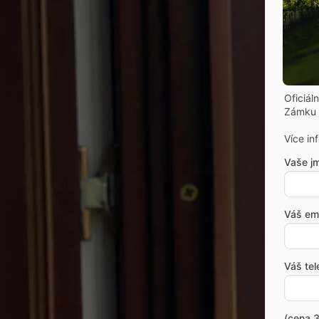
Oficiál
Zámku 
Více in
Vaše j
Váš ema
Váš tel
(cena 3