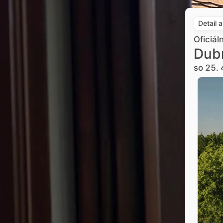
Detail 
Oficiál
Dub
so 25. 