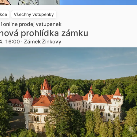
akce
Všechny vstupenky
ní online prodej vstupenek
nová prohlídka zámku
4. 16:00 · Zámek Žinkovy