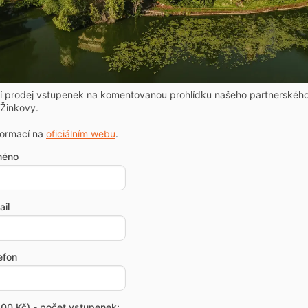
ní prodej vstupenek na komentovanou prohlídku našeho partnerskéh
Žinkovy.
formací na
oficiálním webu
.
méno
il
efon
00 Kč) - počet vstupenek: