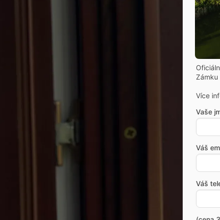
Oficiál
Zámku 
Více in
Vaše j
Váš ema
Váš tel
(cena 3