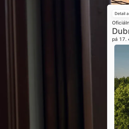
Detail 
Oficiál
Dub
pá 17. 