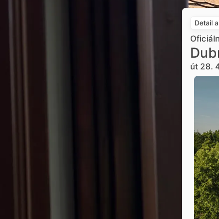
Detail 
Oficiál
Dub
út 28. 