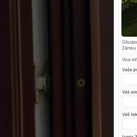
Oficiál
Zámku 
Více in
Vaše j
Váš ema
Váš tel
(cena 3