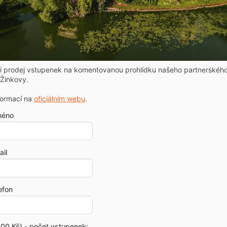
ní prodej vstupenek na komentovanou prohlídku našeho partnerskéh
Žinkovy.
formací na
oficiálním webu
.
méno
il
efon
00 Kč) - počet vstupenek: