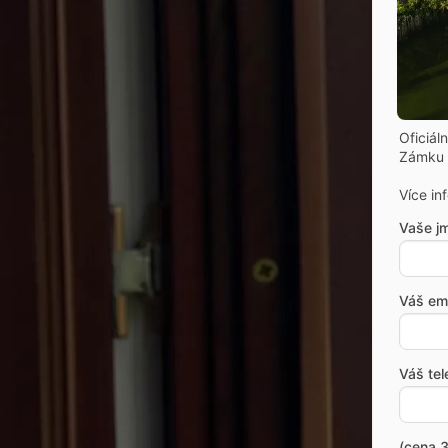
Oficiál
Zámku 
Více in
Vaše j
Váš ema
Váš tel
(cena 3