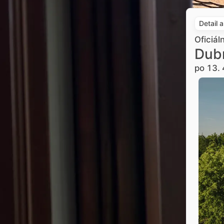
Detail 
Oficiál
Dub
po 13. 