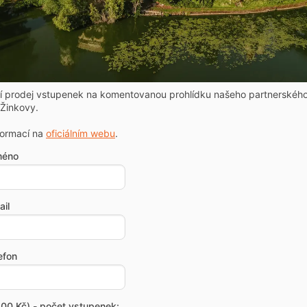
ní prodej vstupenek na komentovanou prohlídku našeho partnerskéh
Žinkovy.
formací na
oficiálním webu
.
méno
il
efon
00 Kč) - počet vstupenek: