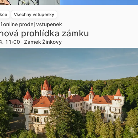
akce
Všechny vstupenky
ní online prodej vstupenek
nová prohlídka zámku
4. 11:00 · Zámek Žinkovy