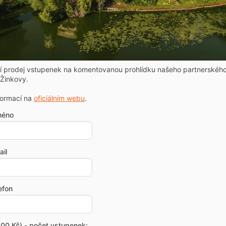
ní prodej vstupenek na komentovanou prohlídku našeho partnerskéh
Žinkovy.
formací na
oficiálním webu
.
méno
il
efon
00 Kč) - počet vstupenek: