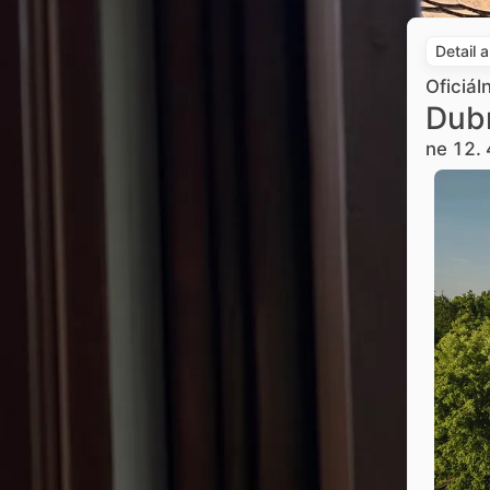
Detail 
Oficiál
Dub
ne 12. 