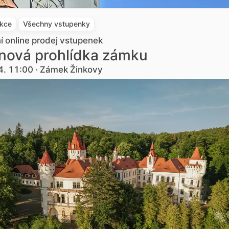
akce
Všechny vstupenky
ní online prodej vstupenek
nová prohlídka zámku
4. 11:00 · Zámek Žinkovy