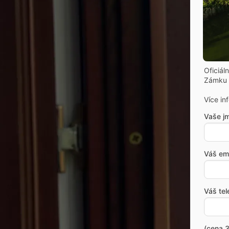
Oficiál
Zámku 
Více in
Vaše j
Váš ema
Váš tel
(cena 3