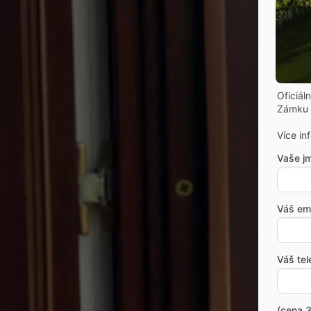
Oficiál
Zámku 
Více in
Vaše j
Váš ema
Váš tel
(cena 3