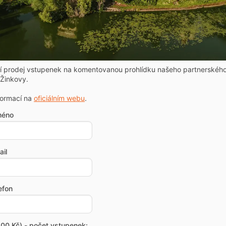
ní prodej vstupenek na komentovanou prohlídku našeho partnerskéh
Žinkovy.
formací na
oficiálním webu
.
méno
il
efon
00 Kč) - počet vstupenek: