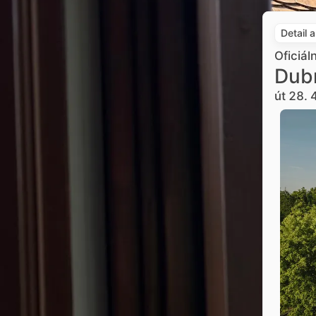
Detail 
Oficiál
Dub
út 28. 