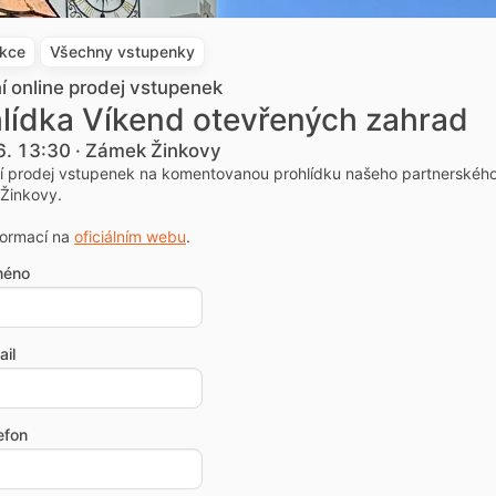
akce
Všechny vstupenky
ní online prodej vstupenek
lídka Víkend otevřených zahrad
6. 13:30 · Zámek Žinkovy
ní prodej vstupenek na komentovanou prohlídku našeho partnerskéh
Žinkovy.
formací na
oficiálním webu
.
méno
il
efon