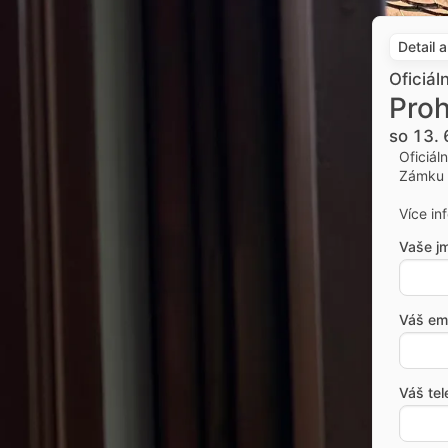
Detail 
Oficiál
Proh
so 13. 
Oficiál
Zámku 
Více in
Vaše j
Váš ema
Váš tel