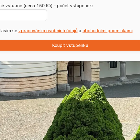
né vstupné (cena 150 Kč) - počet vstupenek:
lasím se
zpracováním osobních údajů
a
obchodními podmínkami
Koupit vstupenku