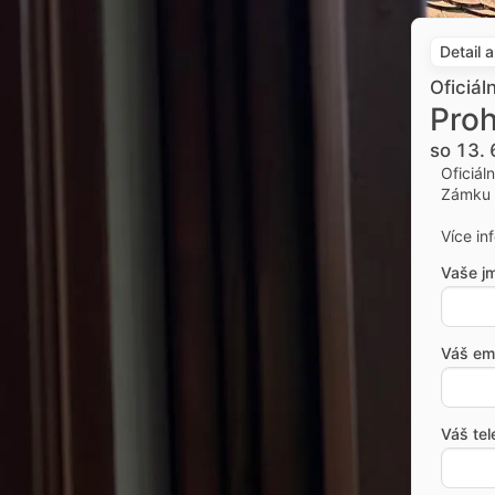
Detail 
Oficiál
Proh
so 13. 
Oficiál
Zámku 
Více in
Vaše j
Váš ema
Váš tel