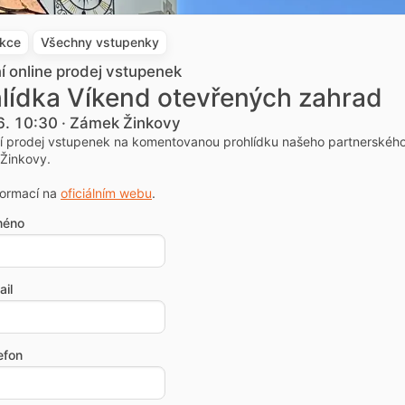
akce
Všechny vstupenky
ní online prodej vstupenek
lídka Víkend otevřených zahrad
6. 10:30 · Zámek Žinkovy
ní prodej vstupenek na komentovanou prohlídku našeho partnerskéh
Žinkovy.
formací na
oficiálním webu
.
méno
il
efon