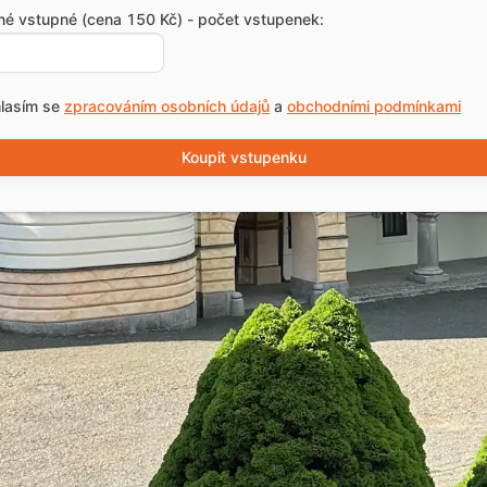
né vstupné (cena 150 Kč) - počet vstupenek:
lasím se
zpracováním osobních údajů
a
obchodními podmínkami
Koupit vstupenku