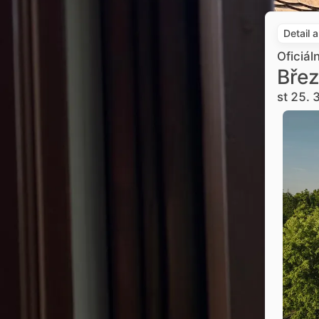
Detail 
Oficiál
Břez
st 25. 