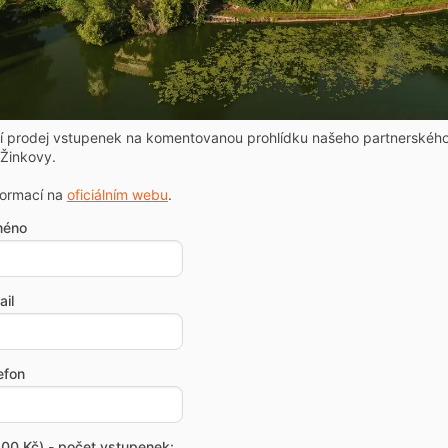
ní prodej vstupenek na komentovanou prohlídku našeho partnerskéh
Žinkovy.
formací na
oficiálním webu
.
méno
il
efon
00 Kč) - počet vstupenek: