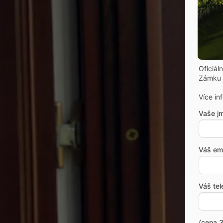
Oficiál
Zámku 
Více in
Vaše j
Váš ema
Váš tel
(cena 3