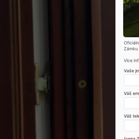
Oficiál
Zámku 
Více in
Vaše j
Váš ema
Váš tel
(cena 3