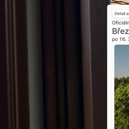
Detail 
Oficiál
Břez
po 16. 