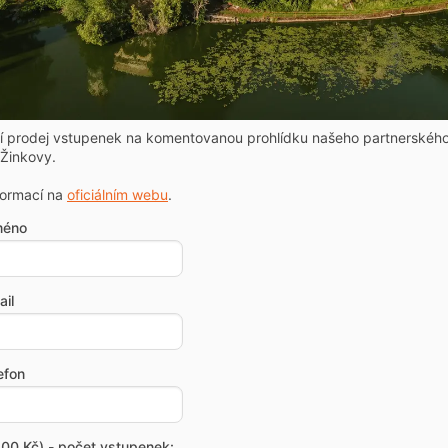
ní prodej vstupenek na komentovanou prohlídku našeho partnerskéh
Žinkovy.
formací na
oficiálním webu
.
méno
il
efon
00 Kč) - počet vstupenek: