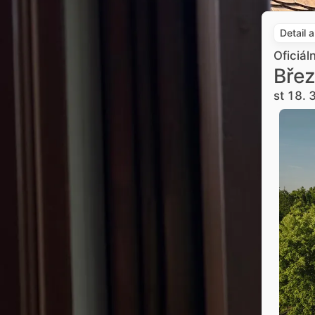
Detail 
Oficiál
Břez
st 18. 