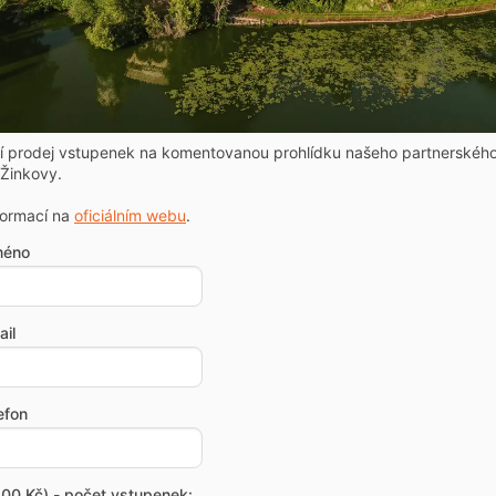
ní prodej vstupenek na komentovanou prohlídku našeho partnerskéh
Žinkovy.
formací na
oficiálním webu
.
méno
il
efon
00 Kč) - počet vstupenek: