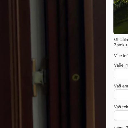
Oficiál
Zámku 
Více in
Vaše j
Váš ema
Váš tel
(cena 3