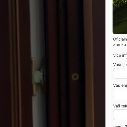
Oficiál
Zámku 
Více in
Vaše j
Váš ema
Váš tel
(cena 3