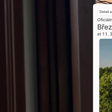
Detail 
Oficiál
Břez
st 11. 