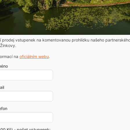
ní prodej vstupenek na komentovanou prohlídku našeho partnerskéh
Žinkovy.
formací na
oficiálním webu
.
méno
il
efon
00 Kč) - počet vstupenek: