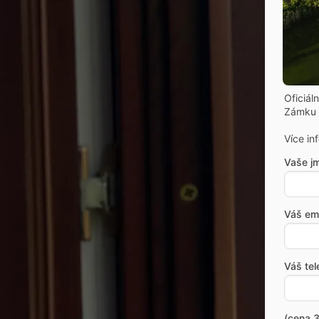
Oficiál
Zámku 
Více in
Vaše j
Váš ema
Váš tel
(cena 3