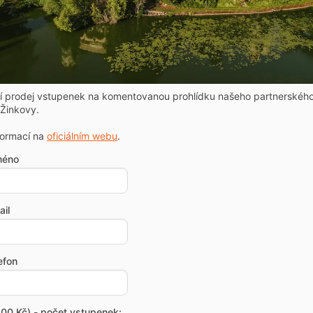
ní prodej vstupenek na komentovanou prohlídku našeho partnerskéh
Žinkovy.
formací na
oficiálním webu
.
méno
il
efon
00 Kč) - počet vstupenek: