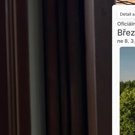
Detail 
Oficiál
Břez
ne 8. 3