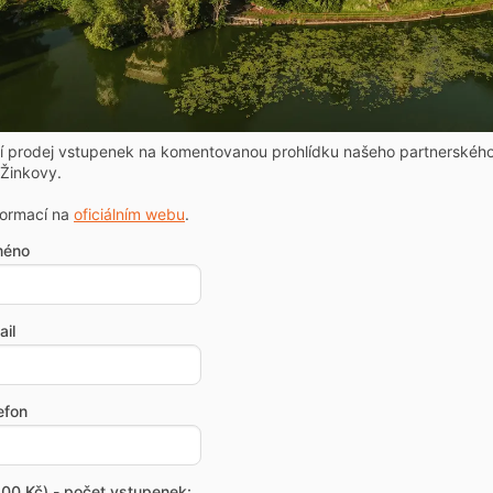
ní prodej vstupenek na komentovanou prohlídku našeho partnerskéh
Žinkovy.
formací na
oficiálním webu
.
méno
il
efon
00 Kč) - počet vstupenek: