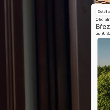
Detail 
Oficiál
Břez
po 9. 3