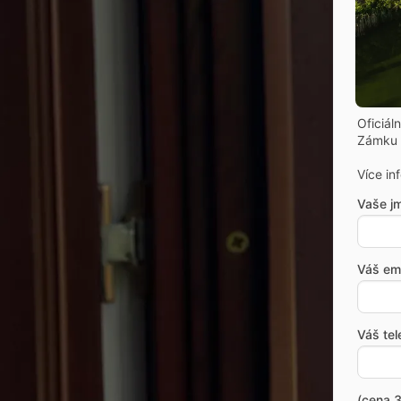
Oficiál
Zámku 
Více in
Vaše j
Váš ema
Váš tel
(cena 3