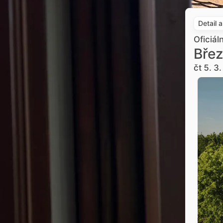
Detail 
Oficiál
Břez
čt 5. 3