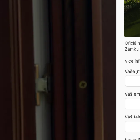
Oficiál
Zámku 
Více in
Vaše j
Váš ema
Váš tel
(cena 3