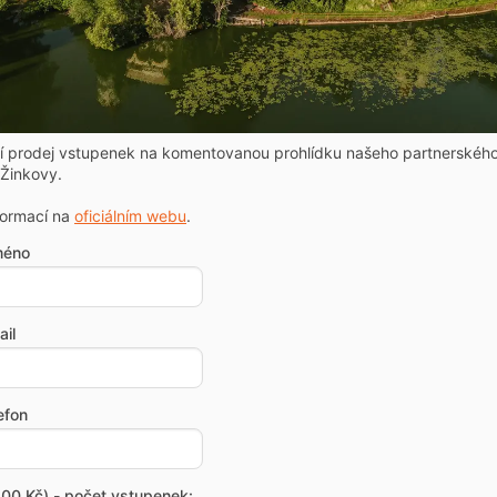
ní prodej vstupenek na komentovanou prohlídku našeho partnerskéh
Žinkovy.
formací na
oficiálním webu
.
méno
il
efon
00 Kč) - počet vstupenek: