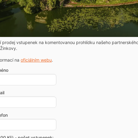
ní prodej vstupenek na komentovanou prohlídku našeho partnerskéh
Žinkovy.
formací na
oficiálním webu
.
méno
il
efon
00 Kč) - počet vstupenek: