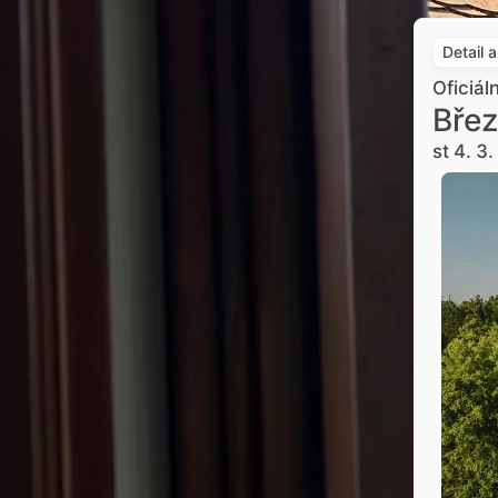
Detail 
Oficiál
Břez
st 4. 3