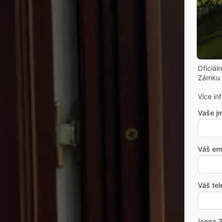
Oficiál
Zámku 
Více in
Vaše j
Váš ema
Váš tel
(cena 3