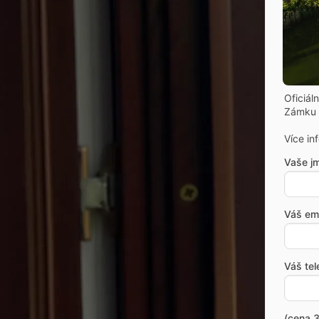
Oficiál
Zámku 
Více in
Vaše j
Váš ema
Váš tel
(cena 3