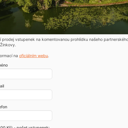
ní prodej vstupenek na komentovanou prohlídku našeho partnerskéh
Žinkovy.
formací na
oficiálním webu
.
méno
il
efon
00 Kč) - počet vstupenek: