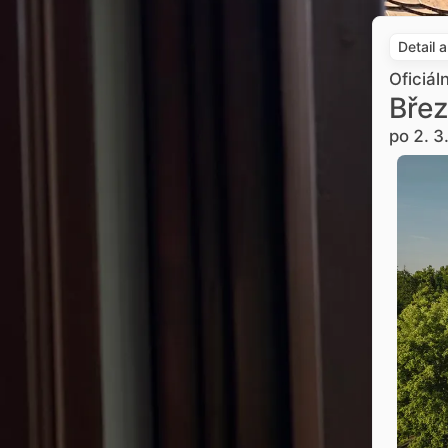
Detail 
Oficiál
Břez
po 2. 3