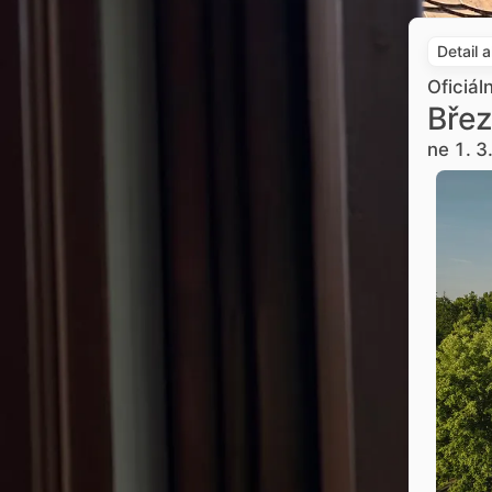
Detail 
Oficiál
Břez
ne 1. 3