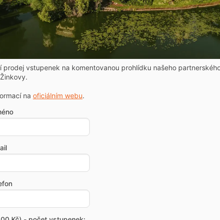
ní prodej vstupenek na komentovanou prohlídku našeho partnerskéh
Žinkovy.
formací na
oficiálním webu
.
méno
il
efon
00 Kč) - počet vstupenek: