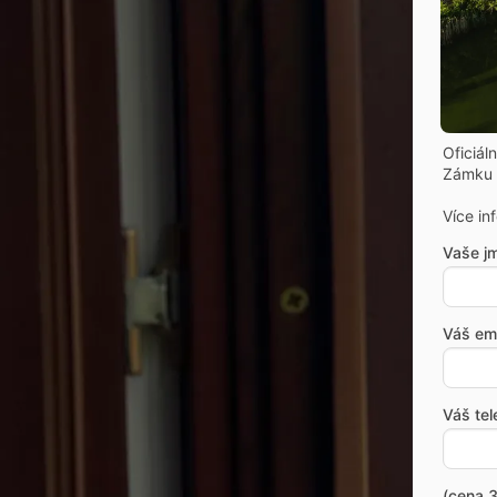
Oficiál
Zámku 
Více in
Vaše j
Váš ema
Váš tel
(cena 3