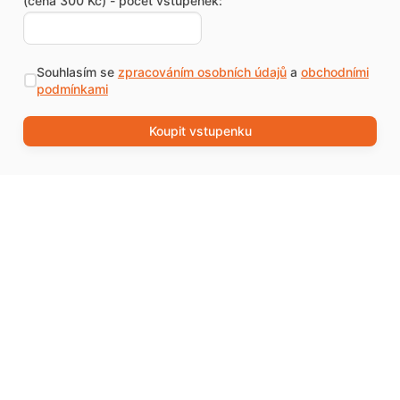
(cena 300 Kč) - počet vstupenek:
Souhlasím se
zpracováním osobních údajů
a
obchodními
podmínkami
Koupit vstupenku